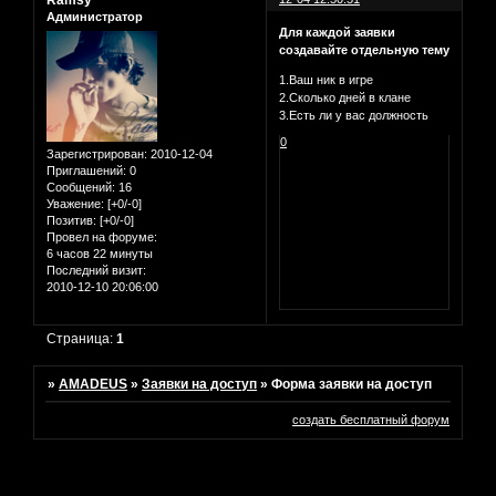
Ramsy
Администратор
Для каждой заявки
создавайте отдельную тему
1.Ваш ник в игре
2.Сколько дней в клане
3.Есть ли у вас должность
0
Зарегистрирован
: 2010-12-04
Приглашений:
0
Сообщений:
16
Уважение:
[+0/-0]
Позитив:
[+0/-0]
Провел на форуме:
6 часов 22 минуты
Последний визит:
2010-12-10 20:06:00
Страница:
1
»
AMADEUS
»
Заявки на доступ
»
Форма заявки на доступ
создать бесплатный форум